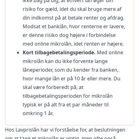
ikke bag på dig, at ethvert lån øger din
risiko for gæld, idet du skal bruge mere af
din indkomst på at betale renter og afdrag.
Modsat et banklån, hvor renterne er lavere,
er denne risiko dog højere i forbindelse
med online mikrolån, idet renten er højere.
Kort tilbagebetalingsperiode.
Med online
mikrolån kan du ikke forvente lange
låneperioder, som du kender fra banken,
hvor mange lån er på 10 år eller mere. Du
skal være forberedt på, at
tilbagebetalingsperioden for mikrolån
typisk er på alt fra et par måneder til
omkring 1 år.
Hos Lavprislån har vi forståelse for, at beslutningen
om at tage et mikrolån er vigtig, men ofte også