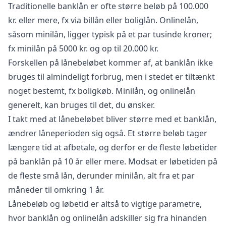
Traditionelle banklån er ofte større beløb på 100.000
kr. eller mere, fx via billån eller boliglån. Onlinelån,
såsom minilån, ligger typisk på et par tusinde kroner;
fx minilån på 5000 kr. og op til 20.000 kr.
Forskellen på lånebeløbet kommer af, at banklån ikke
bruges til almindeligt forbrug, men i stedet er tiltænkt
noget bestemt, fx boligkøb. Minilån, og onlinelån
generelt, kan bruges til det, du ønsker.
I takt med at lånebeløbet bliver større med et banklån,
ændrer låneperioden sig også. Et større beløb tager
længere tid at afbetale, og derfor er de fleste løbetider
på banklån på 10 år eller mere. Modsat er løbetiden på
de fleste små lån, derunder minilån, alt fra et par
måneder til omkring 1 år.
Lånebeløb og løbetid er altså to vigtige parametre,
hvor banklån og onlinelån adskiller sig fra hinanden