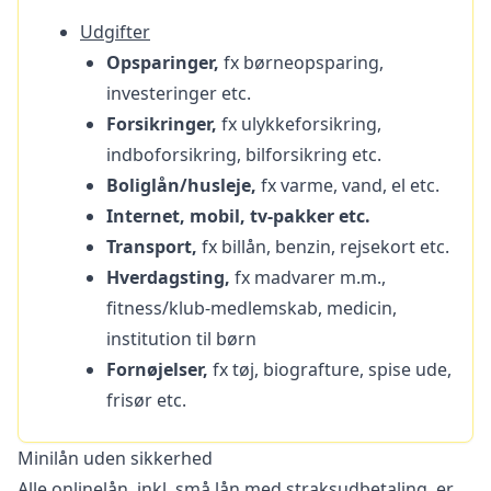
Udgifter
Opsparinger,
fx børneopsparing,
investeringer etc.
Forsikringer,
fx
ulykkeforsikring,
indboforsikring, bilforsikring etc.
Boliglån/husleje,
fx varme, vand, el etc.
Internet, mobil, tv-pakker etc.
Transport,
fx
billån, benzin, rejsekort etc.
Hverdagsting,
fx
madvarer m.m.,
fitness/klub-medlemskab, medicin,
institution til børn
Fornøjelser,
fx
tøj, biografture, spise ude,
frisør etc.
Minilån uden sikkerhed
Alle
onlinelån
, inkl. små lån med straksudbetaling, er